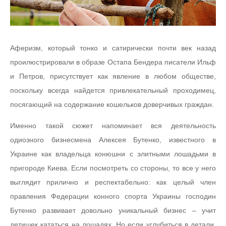
Аферизм, который тонко и сатирически почти век назад
проилюстрировали в образе Остапа Бендера писатели Ильф
и Петров, присутствует как явление в любом обществе,
поскольку всегда найдется привлекательный проходимец,
посягающий на содержание кошельков доверчивых граждан.
Именно такой сюжет напоминает вся деятельность
одиозного бизнесмена Алексея Бутенко, известного в
Украине как владельца конюшни с элитными лошадьми в
пригороде Киева. Если посмотреть со стороны, то все у него
выглядит прилично и респектабельно: как целый член
правления Федерации конного спорта Украины господин
Бутенко развивает довольно уникальный бизнес – учит
детишек кататься на лошадях. Но если углубиться в детали,