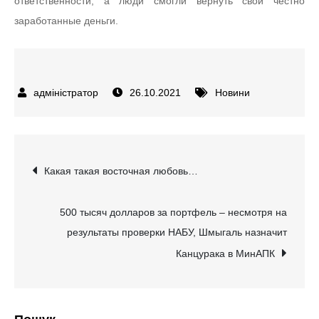
ответственности, а люди смогли вернуть свои честно
заработанные деньги.
26.10.2021
Новини
Навігація
Какая такая восточная любовь…
записів
500 тысяч долларов за портфель – несмотря на
результаты проверки НАБУ, Шмыгаль назначит
Канцурака в МинАПК