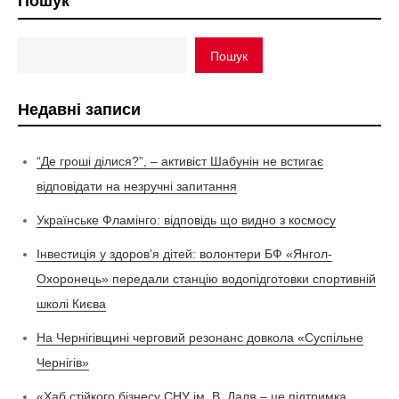
Пошук
Пошук
Недавні записи
“Де гроші ділися?”, – активіст Шабунін не встигає
відповідати на незручні запитання
Українське Фламінго: відповідь що видно з космосу
Інвестиція у здоров’я дітей: волонтери БФ «Янгол-
Охоронець» передали станцію водопідготовки спортивній
школі Києва
На Чернігівщині черговий резонанс довкола «Суспільне
Чернігів»
«Хаб стійкого бізнесу СНУ ім. В. Даля – це підтримка