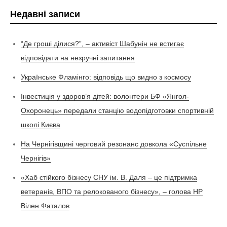
Недавні записи
“Де гроші ділися?”, – активіст Шабунін не встигає
відповідати на незручні запитання
Українське Фламінго: відповідь що видно з космосу
Інвестиція у здоров’я дітей: волонтери БФ «Янгол-
Охоронець» передали станцію водопідготовки спортивній
школі Києва
На Чернігівщині черговий резонанс довкола «Суспільне
Чернігів»
«Хаб стійкого бізнесу СНУ ім. В. Даля – це підтримка
ветеранів, ВПО та релокованого бізнесу», – голова НР
Вілен Фаталов