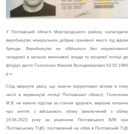
У Полтавській області Миргородського району налагодили
виробництво мінеральних добрив сумнівної якості під відомі
бренди. Виробництво не обійшлося без корумпованої
складової в органах виконавчої влади та місцевої поліції де
фігурує дехто Голосенюк Максим Володимирович 02.02.1980
р.н.
Слід звернути увагу, що маючи корумповані звʼязки в тому
числі в керівництві поліції Полтавської області, Голосенюк
М.В. не маючи підстав за станом здоровʼя, вирішив питання
про зняття з військового обліку (виключений з обліку
19.06.2023 року за рішенням Полтавського ВЛК при
Полтавському ТЦК), поставлений на облік в Полтавській ТЦК