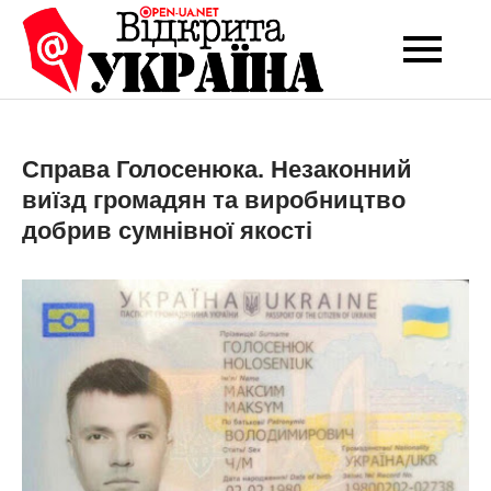
Перейти
до
Open-UA
Це ваше надійне
вмісту
джерело новин та
NET
експертних думок
Справа Голосенюка. Незаконний
виїзд громадян та виробництво
добрив сумнівної якості