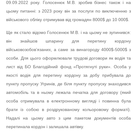
09.09.2022 року. Голосенюк М.В. зробив бізнес також і на
цьому питанні: з 2023 року він за послуги по виключенню з
військового обліку отримував від громадян 8000$ до 10 000$.
Ще як стало відомо Голосенюк М.В. і на цьому не зупинився:
він знайшов шпарину для перетину кордону
військовозобовʼязаних, а саме за винагороду 4000$-5000$ з
особи. Для цього оформлювали трудові договори як водія та
лист від БО Благодійний фонд «Протягнуті руки». Особа у
якості водія для перетину кордону за добу прибувала до
пункту пропуску Угринів, де біля пункту пропуску знаходився
автомобіль та в ньому лежала печатка для договору (який
особа отримувала в електронному вигляді і повинна була
брати із собою в роздрукованому кольоровому форматі).
Надалі на цьому авто з цим пакетом документів особа
перетинала кордон і залишала автівку.