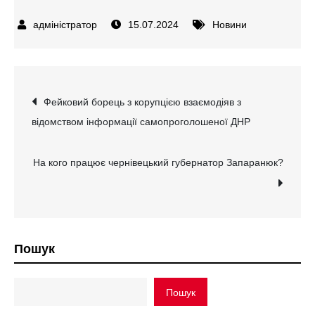
15.07.2024
Новини
Навігація
Фейковий борець з корупцією взаємодіяв з
відомством інформації самопроголошеної ДНР
записів
На кого працює чернівецький губернатор Запаранюк?
Пошук
Пошук