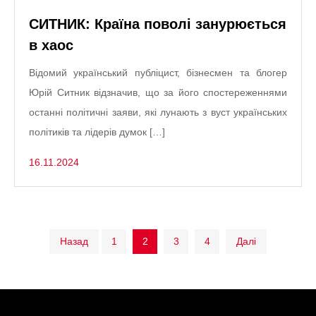
СИТНИК: Країна поволі занурюється
в хаос
Відомий український публіцист, бізнесмен та блогер
Юрій Ситник відзначив, що за його спостереженнями
останні політичні заяви, які лунають з вуст українських
політиків та лідерів думок […]
16.11.2024
Пагінація
Назад
1
2
3
4
Далі
записів