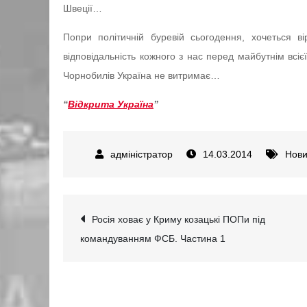
Швеції…
Попри політичній буревій сьогодення, хочеться в
відповідальність кожного з нас перед майбутнім всі
Чорнобилів Україна не витримає…
“
Відкрита Україна
”
14.03.2014
Нов
Навігація
Росія ховає у Криму козацькі ПОПи під
командуванням ФСБ. Частина 1
записів