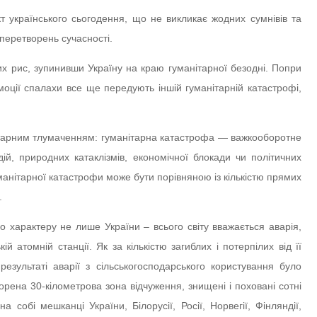
 українського сьогодення, що не викликає жодних сумнівів та
 перетворень сучасності.
них рис, зупинивши Україну на краю гуманітарної безодні. Попри
моції спалахи все ще передують іншій гуманітарній катастрофі,
тарним тлумаченням: гуманітарна катастрофа — важкооборотне
ій, природних катаклізмів, економічної блокади чи політичних
уманітарної катастрофи може бути порівняною із кількістю прямих
.
характеру не лише України – всього світу вважається аварія,
 атомній станції. Як за кількістю загиблих і потерпілих від її
результаті аварії з сільськогосподарського користування було
орена 30-кілометрова зона відчуження, знищені і поховані сотні
а собі мешканці України, Білорусії, Росії, Норвегії, Фінляндії,