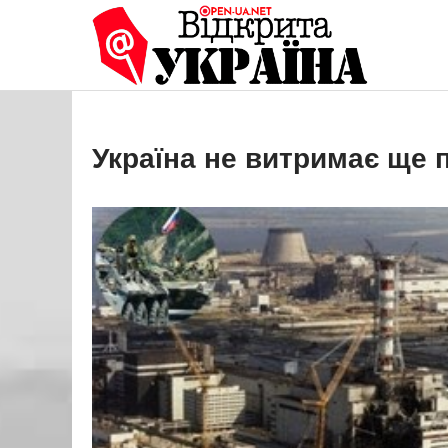
Перейти
до
Open
Це ваше 
вмісту
Україна не витримає ще 