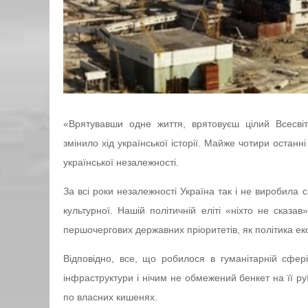
«Врятувавши одне життя, врятовуєш цілий Всесвіт
змінило хід української історії. Майже чотири останн
української незалежності.
За всі роки незалежності Україна так і не виробила с
культурної. Нашій політичній еліті «ніхто не сказ
першочергових державних пріоритетів, як політика ек
Відповідно, все, що робилося в гуманітарній сфе
інфраструктури і нічим не обмежений бенкет на її р
по власних кишенях.