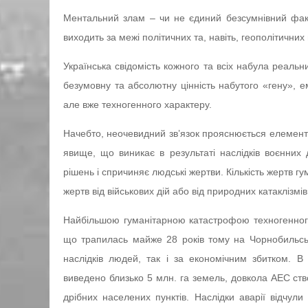
Ментальний злам – чи не єдиний безсумнівний факт
виходить за межі політичних та, навіть, геополітичних
Українська свідомість кожного та всіх набула реаль
безумовну та абсолютну цінність набутого «гену», е
але вже техногенного характеру.
Начебто, неочевидний зв’язок прояснюється елемен
явище, що виникає в результаті наслідків воєнних д
рішень і спричиняє людські жертви. Кількість жертв г
жертв від військових дій або від природних катаклізмів
Найбільшою гуманітарною катастрофою техногенного 
що трапилась майже 28 років тому на Чорнобильській
наслідків людей, так і за економічним збитком. В 
виведено близько 5 млн. га земель, довкола АЕС ств
дрібних населених пунктів. Наслідки аварії відчули н