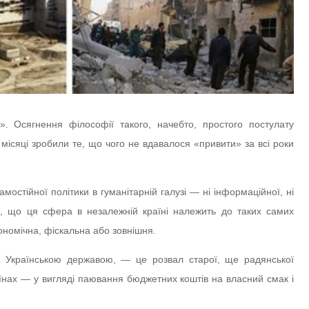
». Осягнення філософії такого, начебто, простого постулату
і місяці зробили те, що чого не вдавалося «привити» за всі роки
амостійної політики в гуманітарній галузі — ні інформаційної, ні
ав», що ця сфера в незалежній країні належить до таких самих
ономічна, фіскальна або зовнішня.
рі Українською державою, — це розвал старої, ще радянської
уїнах — у вигляді паювання бюджетних коштів на власний смак і