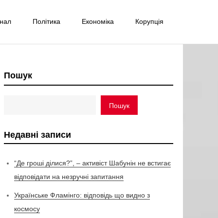
інал
Політика
Економіка
Корупція
Пошук
Пошук
Недавні записи
“Де гроші ділися?”, – активіст Шабунін не встигає
відповідати на незручні запитання
Українське Фламінго: відповідь що видно з
космосу